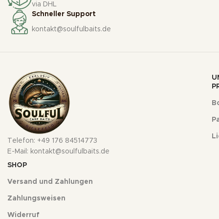
via DHL
Schneller Support
kontakt@soulfulbaits.de
U
P
Bo
Pa
L
Telefon: +49 176 84514773
E-Mail: kontakt@soulfulbaits.de
SHOP
Versand und Zahlungen
Zahlungsweisen
Widerruf