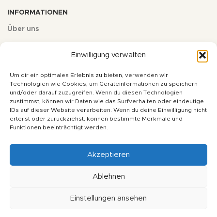
INFORMATIONEN
Über uns
Kontakt
Einwilligung verwalten
Impressum
Um dir ein optimales Erlebnis zu bieten, verwenden wir
Datenschutz
Technologien wie Cookies, um Geräteinformationen zu speichern
und/oder darauf zuzugreifen. Wenn du diesen Technologien
AGB
zustimmst, können wir Daten wie das Surfverhalten oder eindeutige
IDs auf dieser Website verarbeiten. Wenn du deine Einwilligung nicht
erteilst oder zurückziehst, können bestimmte Merkmale und
* Alle Preise inkl. deutscher Mehrwertsteuer zzgl. Versandkosten,
Funktionen beeinträchtigt werden.
wenn nicht anders angegeben. Ihr Gesamtpreis ist abhängig vom
Mehrwertsteuersatz des Lieferlandes.
Akzeptieren
Copyright © 2024 - soulfulbaits.de - Alle Rechte vorbehalten
Ablehnen
Einstellungen ansehen
Vertrag widerrufen
0