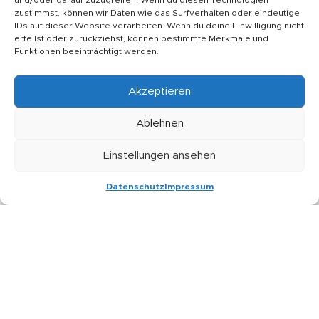
und/oder darauf zuzugreifen. Wenn du diesen Technologien
L
Telefon: +49 176 84514773
zustimmst, können wir Daten wie das Surfverhalten oder eindeutige
IDs auf dieser Website verarbeiten. Wenn du deine Einwilligung nicht
E-Mail: kontakt@soulfulbaits.de
erteilst oder zurückziehst, können bestimmte Merkmale und
SHOP
Funktionen beeinträchtigt werden.
Versand und Zahlungen
Akzeptieren
Zahlungsweisen
Widerruf
Ablehnen
INFORMATIONEN
Einstellungen ansehen
Über uns
0
Datenschutz
Impressum
Kontakt
Shop
Wishlist
My account
Cart
Impressum
Datenschutz
AGB
* Alle Preise inkl. deutscher Mehrwertsteuer zzgl. Versandkosten,