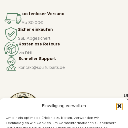
kostenloser Versand
Ab 80,00€
Sicher einkaufen
SSL Abgesichert
Kostenlose Retoure
via DHL
Schneller Support
kontakt@soulfulbaits.de
U
P
Einwilligung verwalten
Bo
Um dir ein optimales Erlebnis zu bieten, verwenden wir
Pa
Technologien wie Cookies, um Geräteinformationen zu speichern