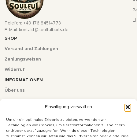
Pa
L
Telefon: +49 176 84514773
E-Mail: kontakt@soulfulbaits.de
SHOP
Versand und Zahlungen
Zahlungsweisen
Widerruf
INFORMATIONEN
Über uns
Kontakt
Einwilligung verwalten
Impressum
Um dir ein optimales Erlebnis zu bieten, verwenden wir
Datenschutz
Technologien wie Cookies, um Geräteinformationen zu speichern
und/oder darauf zuzugreifen. Wenn du diesen Technologien
AGB
zustimmst, können wir Daten wie das Surfverhalten oder eindeutige