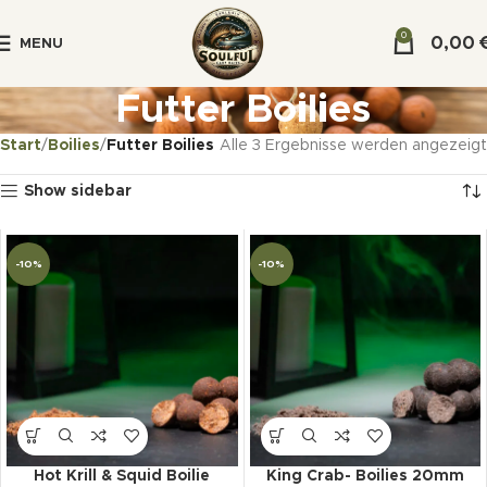
0
0,00
MENU
Futter Boilies
Start
Boilies
Futter Boilies
Alle 3 Ergebnisse werden angezeigt
Show sidebar
-10%
-10%
Hot Krill & Squid Boilie
King Crab- Boilies 20mm