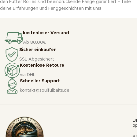
den Futter Boilies sind beeindruckende Fänge garantiert – teile
deine Erfahrungen und Fanggeschichten mit uns!
kostenloser Versand
Ab 80,00€
Sicher einkaufen
SSL Abgesichert
Kostenlose Retoure
via DHL
Schneller Support
kontakt@soulfulbaits.de
U
P
Bo