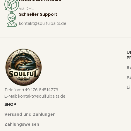
via DHL
Schneller Support
kontakt@soulfulbaits.de
U
P
Bo
Pa
L
Telefon: +49 176 84514773
E-Mail: kontakt@soulfulbaits.de
SHOP
Versand und Zahlungen
Zahlungsweisen