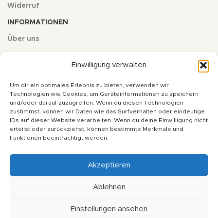
Widerruf
INFORMATIONEN
Über uns
Kontakt
Einwilligung verwalten
Impressum
Um dir ein optimales Erlebnis zu bieten, verwenden wir
Datenschutz
Technologien wie Cookies, um Geräteinformationen zu speichern
und/oder darauf zuzugreifen. Wenn du diesen Technologien
AGB
zustimmst, können wir Daten wie das Surfverhalten oder eindeutige
IDs auf dieser Website verarbeiten. Wenn du deine Einwilligung nicht
erteilst oder zurückziehst, können bestimmte Merkmale und
* Alle Preise inkl. deutscher Mehrwertsteuer zzgl. Versandkosten,
Funktionen beeinträchtigt werden.
wenn nicht anders angegeben. Ihr Gesamtpreis ist abhängig vom
Mehrwertsteuersatz des Lieferlandes.
Akzeptieren
Copyright © 2024 - soulfulbaits.de - Alle Rechte vorbehalten
Ablehnen
Einstellungen ansehen
Vertrag widerrufen