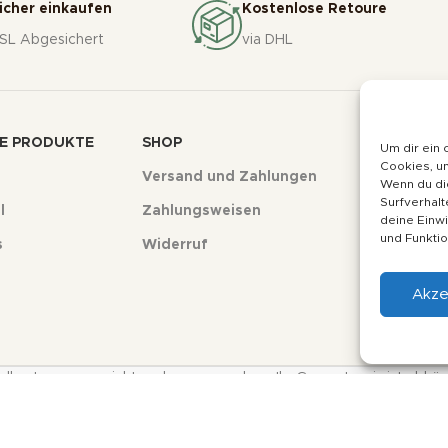
icher einkaufen
Kostenlose Retoure
SL Abgesichert
via DHL
E PRODUKTE
SHOP
INFORMAT
Um dir ein 
Cookies, u
Versand und Zahlungen
Über uns
Wenn du di
Surfverhalt
l
Zahlungsweisen
Kontakt
deine Einwi
und Funktio
s
Widerruf
Impressu
Datenschu
Akze
AGB
sandkosten, wenn nicht anders angegeben. Ihr Gesamtpreis ist abh
pyright © 2024 - soulfulbaits.de - Alle Rechte vorbehalten