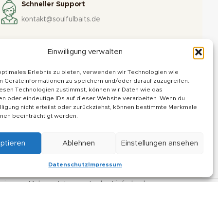
Schneller Support
kontakt@soulfulbaits.de
Einwilligung verwalten
IONEN
optimales Erlebnis zu bieten, verwenden wir Technologien wie
m Geräteinformationen zu speichern und/oder darauf zuzugreifen.
esen Technologien zustimmst, können wir Daten wie das
en oder eindeutige IDs auf dieser Website verarbeiten. Wenn du
lligung nicht erteilst oder zurückziehst, können bestimmte Merkmale
nen beeinträchtigt werden.
m
tz
ptieren
Ablehnen
Einstellungen ansehen
Datenschutz
Impressum
ängig vom Mehrwertsteuersatz des Lieferlandes.