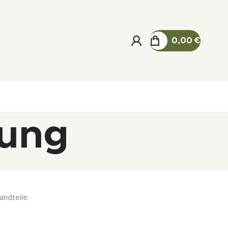
0,00
€
rung
andteile.