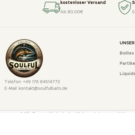
kostenloser Versand
S
Ab 80,00€
S
UNSER
Boilies
Partike
Liquid
Telefon: +49 176 84514773
E-Mail: kontakt@soulfulbaits.de
* Alle Preise inkl. deutscher Mehrwertsteuer zzgl. Ver
Co