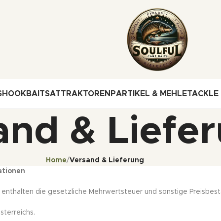
S
HOOKBAITS
ATTRAKTOREN
PARTIKEL & MEHLE
TACKLE
and & Liefe
Home
Versand & Lieferung
ationen
 enthalten die gesetzliche Mehrwertsteuer und sonstige Preisbest
sterreichs.