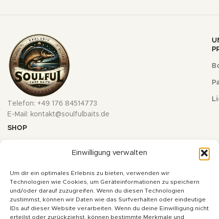
U
P
Bo
Pa
L
Telefon: +49 176 84514773
E-Mail: kontakt@soulfulbaits.de
SHOP
Versand und Zahlungen
Einwilligung verwalten
Zahlungsweisen
Um dir ein optimales Erlebnis zu bieten, verwenden wir
Widerruf
Technologien wie Cookies, um Geräteinformationen zu speichern
und/oder darauf zuzugreifen. Wenn du diesen Technologien
INFORMATIONEN
zustimmst, können wir Daten wie das Surfverhalten oder eindeutige
IDs auf dieser Website verarbeiten. Wenn du deine Einwilligung nicht
Über uns
erteilst oder zurückziehst, können bestimmte Merkmale und