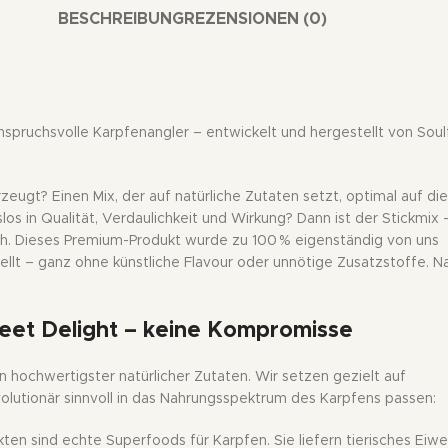
BESCHREIBUNG
REZENSIONEN (0)
nspruchsvolle Karpfenangler – entwickelt und hergestellt von Soul
rzeugt? Einen Mix, der auf natürliche Zutaten setzt, optimal auf die
s in Qualität, Verdaulichkeit und Wirkung? Dann ist der Stickmix 
ich. Dieses Premium-Produkt wurde zu 100 % eigenständig von uns
ellt – ganz ohne künstliche Flavour oder unnötige Zusatzstoffe. N
eet Delight
– keine Kompromisse
hochwertigster natürlicher Zutaten. Wir setzen gezielt auf
volutionär sinnvoll in das Nahrungsspektrum des Karpfens passen:
ten sind echte Superfoods für Karpfen. Sie liefern tierisches Eiwei