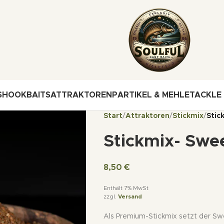
S
HOOKBAITS
ATTRAKTOREN
PARTIKEL & MEHLE
TACKLE
Start
Attraktoren
Stickmix
Stic
Stickmix- Swee
8,50
€
Enthält 7% MwSt
zzgl.
Versand
Als Premium-Stickmix setzt der Sw