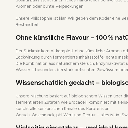
Soulful Baits steht für ehrliches Handwerk, hochwertige
Aromen oder bunte Verpackungen.
Unsere Philosophie ist klar: Wir geben dem Köder eine Se
Bestandteil.
Ohne künstliche Flavour – 100 % natü
Der Stickmix kommt komplett ohne künstliche Aromen ode
Lockwirkung durch fermentierte Inhaltsstoffe, echte Ins
Die Kombination aus natürlichem Geruch, Enzymaktivität u
Wasser – besonders bei stark befischten Gewässern oder
Wissenschaftlich gedacht – biologisc
Unsere Mischung basiert auf biologischem Wissen über d
fermentierten Zutaten wie Brocacell, kombiniert mit tieris
spricht alle sensorischen Kanäle des Karpfens an:
Geruch, Geschmack, pH-Wert und Textur – alles ist im Sw