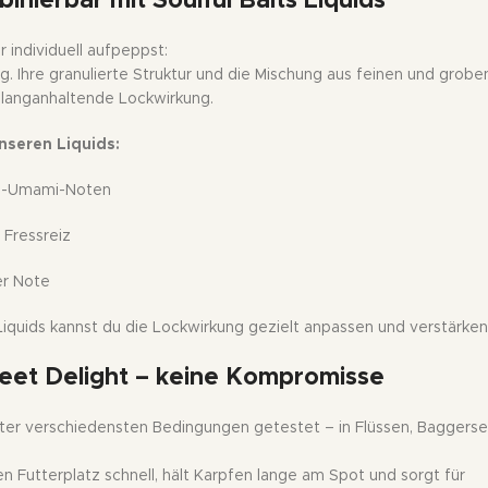
binierbar mit Soulful Baits Liquids
 individuell aufpeppst:
. Ihre granulierte Struktur und die Mischung aus feinen und grobe
d langanhaltende Lockwirkung.
nseren Liquids:
es-Umami-Noten
Fressreiz
er Note
Liquids kannst du die Lockwirkung gezielt anpassen und verstärken
eet Delight
– keine Kompromisse
er verschiedensten Bedingungen getestet – in Flüssen, Baggerse
en Futterplatz schnell, hält Karpfen lange am Spot und sorgt für