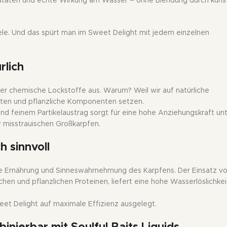
 Zutaten und echte Wirkung am Wasser – ohne Blendung durch künst
ele. Und das spürt man im Sweet Delight mit jedem einzelnen
rlich
r chemische Lockstoffe aus. Warum? Weil wir auf natürliche
ekten und pflanzliche Komponenten setzen.
nd feinem Partikelaustrag sorgt für eine hohe Anziehungskraft un
 misstrauischen Großkarpfen.
h sinnvoll
ie Ernährung und Sinneswahrnehmung des Karpfens. Der Einsatz v
chen und pflanzlichen Proteinen, liefert eine hohe Wasserlöslichke
eet Delight auf maximale Effizienz ausgelegt.