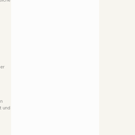
liche
ter
on
it und