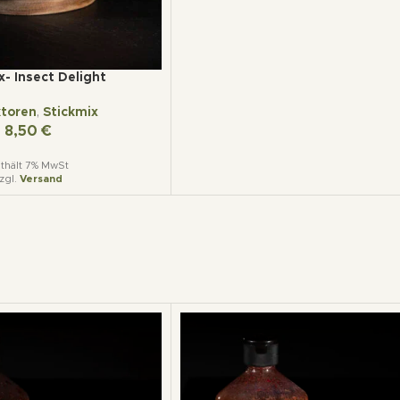
x- Insect Delight
ktoren
,
Stickmix
8,50
€
thält 7% MwSt
zgl.
Versand