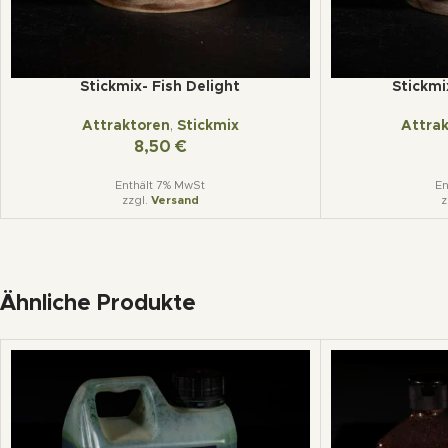
Stickmix- Fish Delight
Stickmi
Attraktoren
,
Stickmix
Attra
8,50
€
Enthält 7% MwSt
En
zzgl.
Versand
z
Ähnliche Produkte