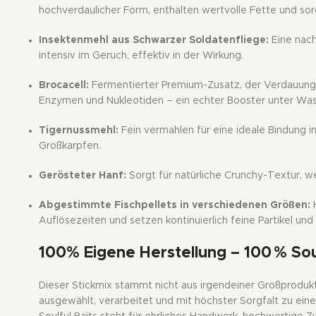
hochverdaulicher Form, enthalten wertvolle Fette und sorge
Insektenmehl aus Schwarzer Soldatenfliege:
Eine nach
intensiv im Geruch, effektiv in der Wirkung.
Brocacell:
Fermentierter Premium-Zusatz, der Verdauung,
Enzymen und Nukleotiden – ein echter Booster unter Was
Tigernussmehl:
Fein vermahlen für eine ideale Bindung i
Großkarpfen.
Gerösteter Hanf:
Sorgt für natürliche Crunchy-Textur, we
Abgestimmte Fischpellets in verschiedenen Größen:
H
Auflösezeiten und setzen kontinuierlich feine Partikel und 
100% Eigene Herstellung – 100 % Soul
Dieser Stickmix stammt nicht aus irgendeiner Großproduk
ausgewählt, verarbeitet und mit höchster Sorgfalt zu eine