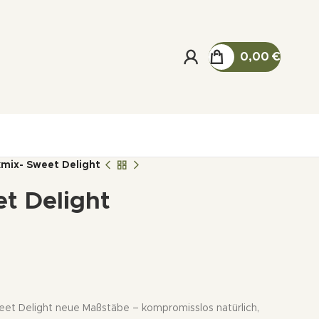
0,00
€
kmix- Sweet Delight
t Delight
eet Delight neue Maßstäbe – kompromisslos natürlich,