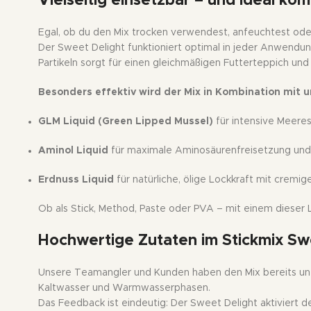
Vielseitig einsetzbar – und ideal kom
Egal, ob du den Mix trocken verwendest, anfeuchtest oder
Der Sweet Delight funktioniert optimal in jeder Anwendung
Partikeln sorgt für einen gleichmäßigen Futterteppich un
Besonders effektiv wird der Mix in Kombination mit u
GLM Liquid (Green Lipped Mussel)
für intensive Meer
Aminol Liquid
für maximale Aminosäurenfreisetzung und 
Erdnuss Liquid
für natürliche, ölige Lockkraft mit cremig
Ob als Stick, Method, Paste oder PVA – mit einem dieser 
Hochwertige Zutaten im
Stickmix Sw
Unsere Teamangler und Kunden haben den Mix bereits unt
Kaltwasser und Warmwasserphasen.
Das Feedback ist eindeutig: Der Sweet Delight aktiviert d