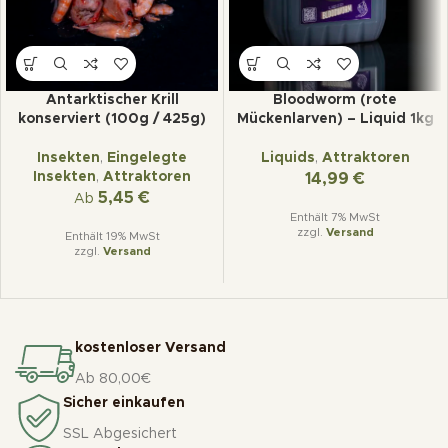
Antarktischer Krill
Bloodworm (rote
konserviert (100g / 425g)
Mückenlarven) – Liquid 1kg
Insekten
,
Eingelegte
Liquids
,
Attraktoren
Insekten
,
Attraktoren
14,99
€
5,45
€
Ab
Enthält 7% MwSt
zzgl.
Versand
Enthält 19% MwSt
zzgl.
Versand
kostenloser Versand
Ab 80,00€
Sicher einkaufen
SSL Abgesichert