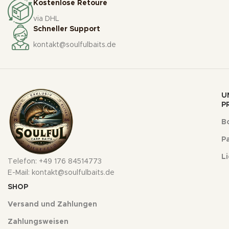
Kostenlose Retoure
via DHL
Schneller Support
kontakt@soulfulbaits.de
U
P
Bo
Pa
L
Telefon: +49 176 84514773
E-Mail: kontakt@soulfulbaits.de
SHOP
Versand und Zahlungen
Zahlungsweisen