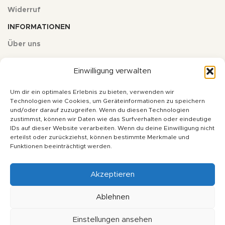
Widerruf
INFORMATIONEN
Über uns
Kontakt
Einwilligung verwalten
Impressum
Um dir ein optimales Erlebnis zu bieten, verwenden wir
Datenschutz
Technologien wie Cookies, um Geräteinformationen zu speichern
und/oder darauf zuzugreifen. Wenn du diesen Technologien
AGB
zustimmst, können wir Daten wie das Surfverhalten oder eindeutige
IDs auf dieser Website verarbeiten. Wenn du deine Einwilligung nicht
erteilst oder zurückziehst, können bestimmte Merkmale und
* Alle Preise inkl. deutscher Mehrwertsteuer zzgl. Versandkosten,
Funktionen beeinträchtigt werden.
wenn nicht anders angegeben. Ihr Gesamtpreis ist abhängig vom
Mehrwertsteuersatz des Lieferlandes.
Akzeptieren
Copyright © 2024 - soulfulbaits.de - Alle Rechte vorbehalten
Ablehnen
Einstellungen ansehen
Vertrag widerrufen