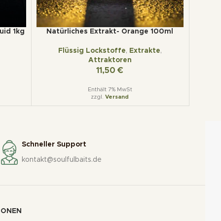
uid 1kg
Natürliches Extrakt- Orange 100ml
Se
Flüssig Lockstoffe
,
Extrakte
,
In
Attraktoren
11,50
€
Enthält 7% MwSt
zzgl.
Versand
Schneller Support
kontakt@soulfulbaits.de
IONEN