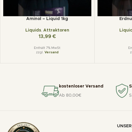
Aminol – Liquid 1kg
Erdnu
Liquids
,
Attraktoren
Liqui
13,99
€
Enthält 7% MwSt
En
zzgl.
Versand
z
kostenloser Versand
S
Ab 80,00€
S
UNSER