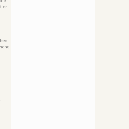
eine
t er
chen
 hohe
t