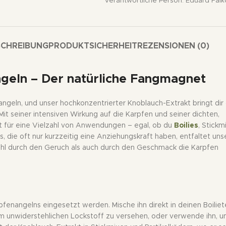
Verantwortliche Person:
Eduard Fal
SCHREIBUNG
PRODUKTSICHERHEIT
REZENSIONEN (0)
ngeln – Der natürliche Fangmagnet
ngeln, und unser hochkonzentrierter Knoblauch-Extrakt bringt dir 
 Mit seiner intensiven Wirkung auf die Karpfen und seiner dichten,
ekt für eine Vielzahl von Anwendungen – egal, ob du
Boilies
, Stickm
rs, die oft nur kurzzeitig eine Anziehungskraft haben, entfaltet uns
ohl durch den Geruch als auch durch den Geschmack die Karpfen
rpfenangelns eingesetzt werden. Mische ihn direkt in deinen Boiliet
m unwiderstehlichen Lockstoff zu versehen, oder verwende ihn, 