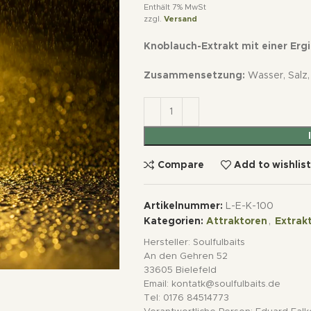
Enthält 7% MwSt
zzgl.
Versand
Knoblauch-Extrakt mit einer Erg
Zusammensetzung:
Wasser, Salz,
Compare
Add to wishlis
Artikelnummer:
L-E-K-100
Kategorien:
Attraktoren
,
Extrak
Hersteller:
Soulfulbaits
An den Gehren 52
33605 Bielefeld
Email: kontatk@soulfulbaits.de
Tel: 0176 84514773