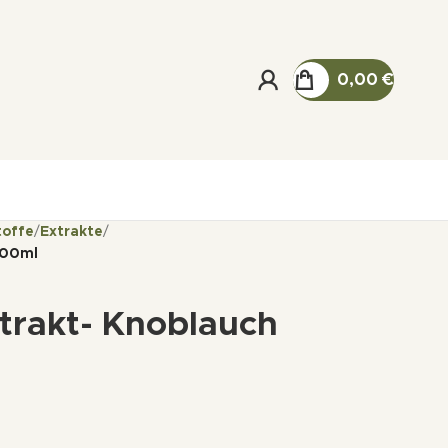
0,00
€
toffe
Extrakte
100ml
xtrakt- Knoblauch