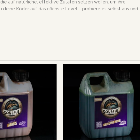
die auf natürliche, effektive Zutaten setzen wollen, um ihre
 deine Köder auf das nächste Level – probiere es selbst aus und