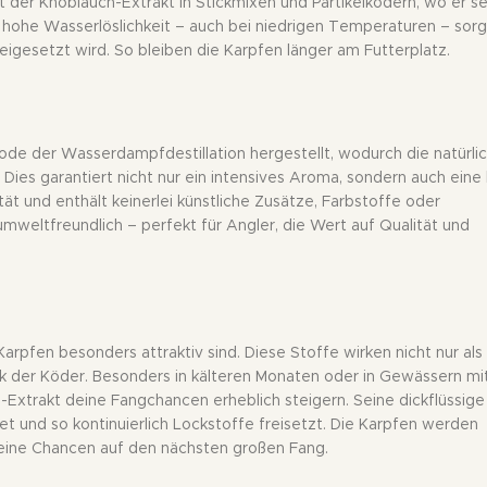
t der Knoblauch-Extrakt in Stickmixen und Partikelködern, wo er s
e hohe Wasserlöslichkeit – auch bei niedrigen Temperaturen – sorg
reigesetzt wird. So bleiben die Karpfen länger am Futterplatz.
hode der Wasserdampfdestillation hergestellt, wodurch die natürli
Dies garantiert nicht nur ein intensives Aroma, sondern auch eine
tät und enthält keinerlei künstliche Zusätze, Farbstoffe oder
 umweltfreundlich – perfekt für Angler, die Wert auf Qualität und
Karpfen besonders attraktiv sind. Diese Stoffe wirken nicht nur als
 der Köder. Besonders in kälteren Monaten oder in Gewässern mi
-Extrakt deine Fangchancen erheblich steigern. Seine dickflüssige
et und so kontinuierlich Lockstoffe freisetzt. Die Karpfen werden
deine Chancen auf den nächsten großen Fang.