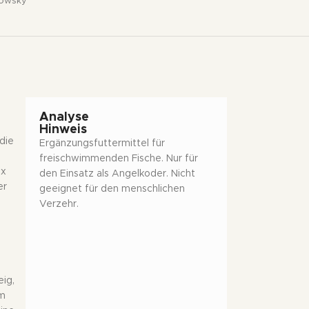
kowsky
Analyse
Hinweis
die
Ergänzungsfuttermittel für
freischwimmenden Fische. Nur für
ix
den Einsatz als Angelkoder. Nicht
er
geeignet für den menschlichen
Verzehr.
eig,
um