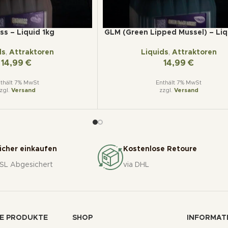
ss – Liquid 1kg
GLM (Green Lipped Mussel) – Liq
ds
,
Attraktoren
Liquids
,
Attraktoren
14,99
€
14,99
€
thält 7% MwSt
Enthält 7% MwSt
zgl.
Versand
zzgl.
Versand
icher einkaufen
Kostenlose Retoure
SL Abgesichert
via DHL
E PRODUKTE
SHOP
INFORMAT