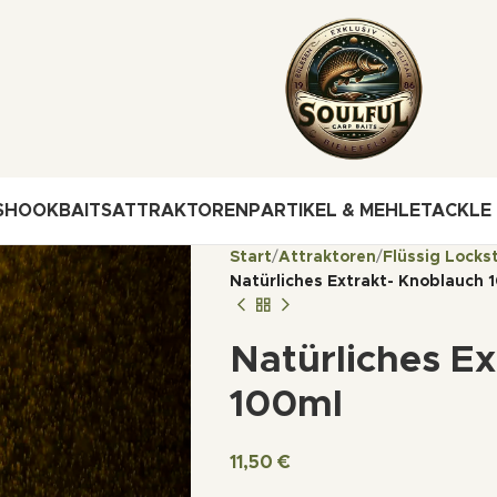
S
HOOKBAITS
ATTRAKTOREN
PARTIKEL & MEHLE
TACKLE
Start
Attraktoren
Flüssig Locks
Natürliches Extrakt- Knoblauch 
Natürliches E
100ml
11,50
€