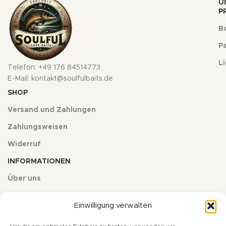
U
P
Bo
Pa
L
Telefon: +49 176 84514773
E-Mail: kontakt@soulfulbaits.de
SHOP
Versand und Zahlungen
Zahlungsweisen
Widerruf
INFORMATIONEN
Über uns
Kontakt
Einwilligung verwalten
Impressum