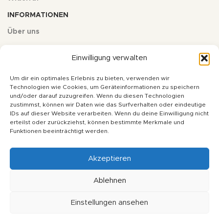
INFORMATIONEN
Über uns
Kontakt
Einwilligung verwalten
Impressum
Um dir ein optimales Erlebnis zu bieten, verwenden wir
Datenschutz
Technologien wie Cookies, um Geräteinformationen zu speichern
und/oder darauf zuzugreifen. Wenn du diesen Technologien
AGB
zustimmst, können wir Daten wie das Surfverhalten oder eindeutige
IDs auf dieser Website verarbeiten. Wenn du deine Einwilligung nicht
erteilst oder zurückziehst, können bestimmte Merkmale und
* Alle Preise inkl. deutscher Mehrwertsteuer zzgl. Versandkosten,
Funktionen beeinträchtigt werden.
wenn nicht anders angegeben. Ihr Gesamtpreis ist abhängig vom
Mehrwertsteuersatz des Lieferlandes.
Akzeptieren
Copyright © 2024 - soulfulbaits.de - Alle Rechte vorbehalten
Ablehnen
Einstellungen ansehen
Vertrag widerrufen
0