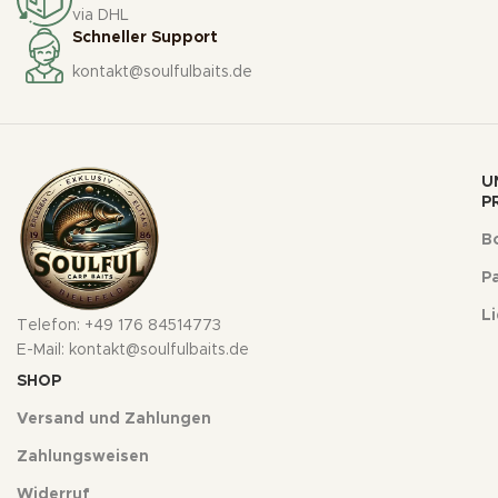
via DHL
Schneller Support
kontakt@soulfulbaits.de
U
P
Bo
Pa
L
Telefon: +49 176 84514773
E-Mail: kontakt@soulfulbaits.de
SHOP
Versand und Zahlungen
Zahlungsweisen
Widerruf