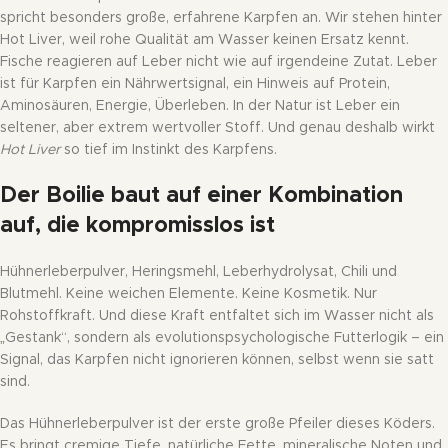
spricht besonders große, erfahrene Karpfen an. Wir stehen hinter
Hot Liver, weil rohe Qualität am Wasser keinen Ersatz kennt.
Fische reagieren auf Leber nicht wie auf irgendeine Zutat. Leber
ist für Karpfen ein Nährwertsignal, ein Hinweis auf Protein,
Aminosäuren, Energie, Überleben. In der Natur ist Leber ein
seltener, aber extrem wertvoller Stoff. Und genau deshalb wirkt
Hot Liver
so tief im Instinkt des Karpfens.
Der Boilie baut auf einer Kombination
auf, die kompromisslos ist
Hühnerleberpulver, Heringsmehl, Leberhydrolysat, Chili und
Blutmehl. Keine weichen Elemente. Keine Kosmetik. Nur
Rohstoffkraft. Und diese Kraft entfaltet sich im Wasser nicht als
„Gestank“, sondern als evolutionspsychologische Futterlogik – ein
Signal, das Karpfen nicht ignorieren können, selbst wenn sie satt
sind.
Das Hühnerleberpulver ist der erste große Pfeiler dieses Köders.
Es bringt cremige Tiefe, natürliche Fette, mineralische Noten und