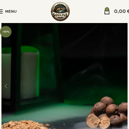
0
0,00
MENU
-10%