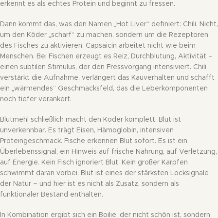
erkennt es als echtes Protein und beginnt zu fressen.
Dann kommt das, was den Namen „Hot Liver“ definiert: Chili. Nicht,
um den Köder „scharf“ zu machen, sondern um die Rezeptoren
des Fisches zu aktivieren. Capsaicin arbeitet nicht wie beim
Menschen. Bei Fischen erzeugt es Reiz, Durchblutung, Aktivität –
einen subtilen Stimulus, der den Fressvorgang intensiviert. Chili
verstärkt die Aufnahme, verlängert das Kauverhalten und schafft
ein „wärmendes“ Geschmacksfeld, das die Leberkomponenten
noch tiefer verankert.
Blutmehl schließlich macht den Köder komplett. Blut ist
unverkennbar. Es trägt Eisen, Hämoglobin, intensiven
Proteingeschmack. Fische erkennen Blut sofort. Es ist ein
Überlebenssignal, ein Hinweis auf frische Nahrung, auf Verletzung,
auf Energie. Kein Fisch ignoriert Blut. Kein großer Karpfen
schwimmt daran vorbei. Blut ist eines der stärksten Locksignale
der Natur – und hier ist es nicht als Zusatz, sondern als
funktionaler Bestand enthalten.
In Kombination ergibt sich ein Boilie, der nicht schön ist, sondern