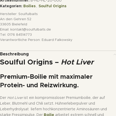
Artikelnummer:
B-HD-HL-20-000
Kategorien:
Boilies
,
Soulful Origins
Hersteller:
Soulfulbaits
An den Gehren 52
33605 Bielefeld
Email: kontakt@soulfulbaits.de
Tel: 0176 84514773
Verantwortliche Person:
Eduard Falkowsky
Beschreibung
Soulful Origins –
Hot Liver
Premium-Boilie mit maximaler
Protein- und Reizwirkung.
Der
Hot Liver
ist ein kompromissloser Premiumboilie, der auf
Leber, Blutmehl und Chili setzt. Hühnerleberpulver und
Leberhydrolysat liefern hochkonzentrierte Aminosäuren und
starke Fressimpulse. Der
Boilie
arbeitet extrem schnell und