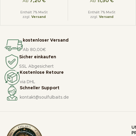
7,20
€
11,50
€
Ab
Ab
Enthält 7% MwSt
Enthält 7% MwSt
zzgl.
Versand
zzgl.
Versand
kostenloser Versand
Ab 80,00€
Sicher einkaufen
SSL Abgesichert
Kostenlose Retoure
via DHL
Schneller Support
kontakt@soulfulbaits.de
U
P