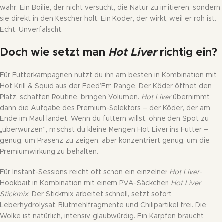
wahr. Ein Boilie, der nicht versucht, die Natur zu imitieren, sondern
sie direkt in den Kescher holt. Ein Köder, der wirkt, weil er roh ist.
Echt. Unverfälscht.
Doch wie setzt man
Hot Liver
richtig ein?
Für Futterkampagnen nutzt du ihn am besten in Kombination mit
Hot Krill & Squid aus der Feed’Em Range. Der Köder öffnet den
Platz, schaffen Routine, bringen Volumen.
Hot Liver
übernimmt
dann die Aufgabe des Premium-Selektors – der Köder, der am
Ende im Maul landet. Wenn du füttern willst, ohne den Spot zu
„überwürzen“, mischst du kleine Mengen Hot Liver ins Futter –
genug, um Präsenz zu zeigen, aber konzentriert genug, um die
Premiumwirkung zu behalten.
Für Instant-Sessions reicht oft schon ein einzelner
Hot Liver
-
Hookbait in Kombination mit einem PVA-Säckchen
Hot Liver
Stickmix
. Der Stickmix arbeitet schnell, setzt sofort
Leberhydrolysat, Blutmehlfragmente und Chilipartikel frei. Die
Wolke ist natürlich, intensiv, glaubwürdig. Ein Karpfen braucht