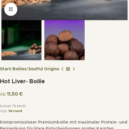
Click to enlarge
Start
Boilies
Soulful Origins
Hot Liver- Boilie
11,50
€
Ab
Enthält 7% MwSt
zzgl.
Versand
Kompromissloser Premiumboilie mit maximaler Protein- und
Reizwirkung für klare Entscheidungen großer Karpfen.