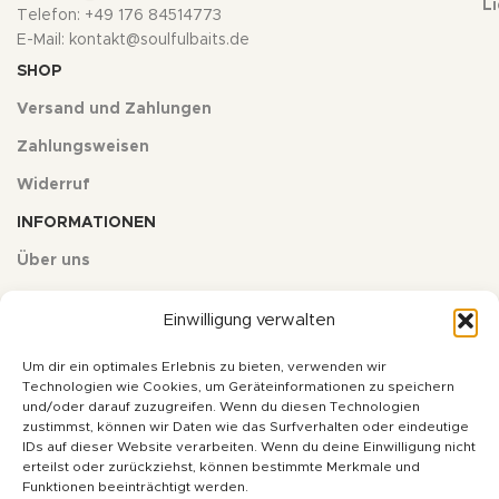
L
Telefon: +49 176 84514773
E-Mail: kontakt@soulfulbaits.de
SHOP
Versand und Zahlungen
Zahlungsweisen
Widerruf
INFORMATIONEN
Über uns
Kontakt
Einwilligung verwalten
Impressum
Um dir ein optimales Erlebnis zu bieten, verwenden wir
Datenschutz
Technologien wie Cookies, um Geräteinformationen zu speichern
und/oder darauf zuzugreifen. Wenn du diesen Technologien
AGB
zustimmst, können wir Daten wie das Surfverhalten oder eindeutige
IDs auf dieser Website verarbeiten. Wenn du deine Einwilligung nicht
erteilst oder zurückziehst, können bestimmte Merkmale und
* Alle Preise inkl. deutscher Mehrwertsteuer zzgl. Versandkosten,
Funktionen beeinträchtigt werden.