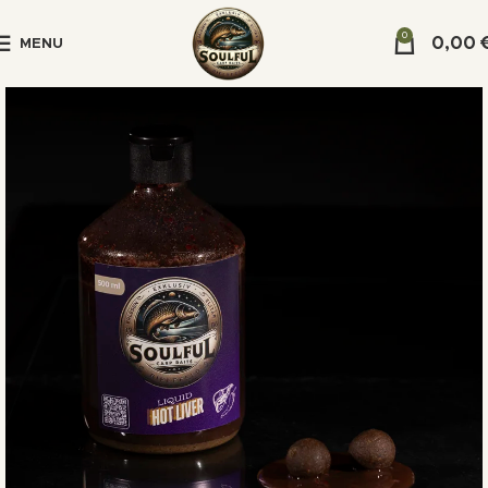
0
0,00
MENU