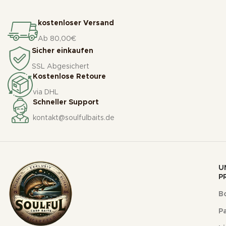
kostenloser Versand
Ab 80,00€
Sicher einkaufen
SSL Abgesichert
Kostenlose Retoure
via DHL
Schneller Support
kontakt@soulfulbaits.de
U
P
Bo
Pa